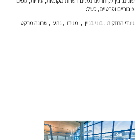
שונים. בין לקוחותינו נמנים רשויות מקומיות, עיריות, גופים
ציבוריים ופרטיים, כשל:
גינדי החזקות , בוני בניין , מגידו , נתע , שרונה מרקט